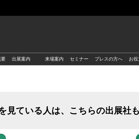
概要
出展案内
来場案内
セミナー
プレスの方へ
お役
国際 雑貨 EXPO
国際 ベビー＆キッズ EXPO
国際 ファッション雑貨
EXPO
を見ている人は、こちらの出展社
国際 ヘルス＆ビューティグ
ッズ EXPO
国際 テーブル＆キッチンウ
ェア EXPO