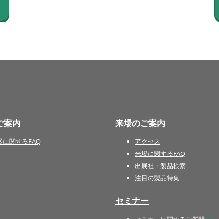
国際 文具・紙製品展 - ISOT
DESIGN TOKYO - 国際 デザ
イン製品展 -
推し活 EXPO
インバウンド向けグッズ
EXPO
“ときめく“デザインパッケー
ジEXPO
ご案内
来場のご案内
展に関するFAQ
アクセス
来場に関するFAQ
出展社・製品検索
注目の製品特集
セミナー