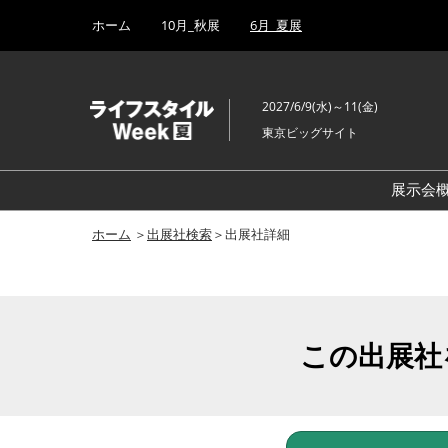
Press
ス
ホーム
10月_秋展
6月_夏展
Escape
キ
to
ッ
close
プ
the
2027/6/9(水)～11(金)
し
menu.
東京ビッグサイト
て
進
む
展示会
ホーム
＞
出展社検索
＞出展社詳細
この出展社