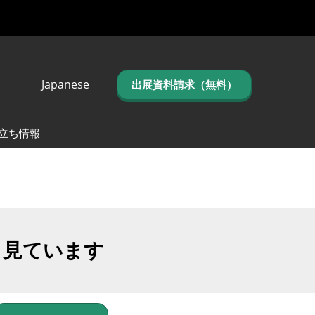
Japanese
出展資料請求（無料）
Japanese
English
立ち情報
简体中文
繁体中文
한국어 (네이버 블
로그)
も見ています