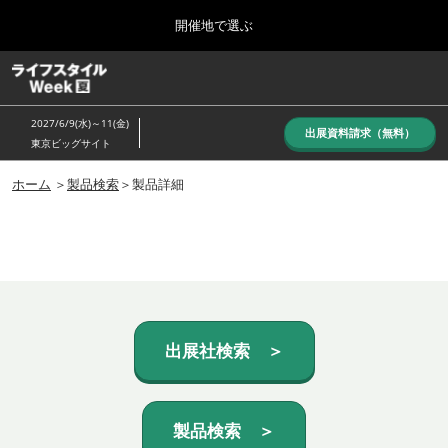
Press
ス
開催地で選ぶ
Escape
キ
to
ッ
close
ホーム
グ
プ
the
ロ
し
ー
menu.
2027/6/9(水)～11(金)
バ
出展資料請求（無料）
て
東京ビッグサイト
ル
進
ナ
10月_秋展
ビ
ホーム
＞
製品検索
＞製品詳細
む
2026年10月07日
ゲ
東京ビッグサイト/Tokyo Big Sight, Japan
ー
シ
ョ
6月_夏展
ン
2027年06月09日
を
東京ビッグサイト/Tokyo Big Sight, Japan
折
り
た
出展社検索 ＞
た
む
製品検索 ＞