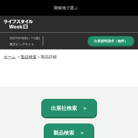
Press
ス
開催地で選ぶ
Escape
キ
to
ッ
close
ホーム
グ
プ
the
ロ
し
ー
menu.
2027/6/9(水)～11(金)
バ
出展資料請求（無料）
て
東京ビッグサイト
ル
進
ナ
10月_秋展
ビ
ホーム
＞
製品検索
＞製品詳細
む
2026年10月07日
ゲ
東京ビッグサイト/Tokyo Big Sight, Japan
ー
シ
ョ
6月_夏展
ン
2027年06月09日
を
東京ビッグサイト/Tokyo Big Sight, Japan
折
り
た
出展社検索 ＞
た
む
製品検索 ＞