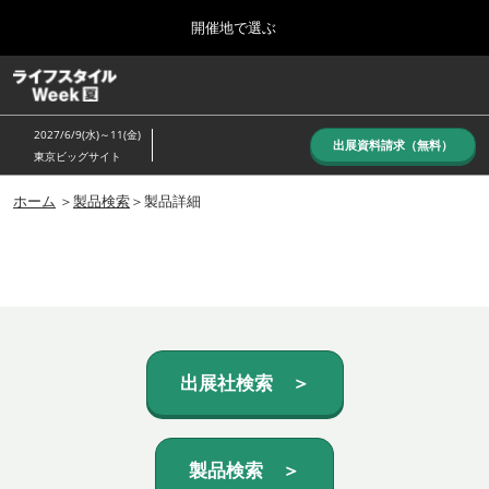
Press
ス
開催地で選ぶ
Escape
キ
to
ッ
close
ホーム
グ
プ
the
ロ
し
ー
menu.
2027/6/9(水)～11(金)
バ
出展資料請求（無料）
て
東京ビッグサイト
ル
進
ナ
10月_秋展
ビ
ホーム
＞
製品検索
＞製品詳細
む
2026年10月07日
ゲ
東京ビッグサイト/Tokyo Big Sight, Japan
ー
シ
ョ
6月_夏展
ン
2027年06月09日
を
東京ビッグサイト/Tokyo Big Sight, Japan
折
り
た
出展社検索 ＞
た
む
製品検索 ＞