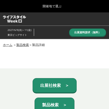
Press
ス
開催地で選ぶ
Escape
キ
to
ッ
close
ホーム
グ
プ
the
ロ
し
ー
menu.
2027/6/9(水)～11(金)
バ
出展資料請求（無料）
て
東京ビッグサイト
ル
進
ナ
10月_秋展
ビ
ホーム
＞
製品検索
＞製品詳細
む
2026年10月07日
ゲ
東京ビッグサイト/Tokyo Big Sight, Japan
ー
シ
ョ
6月_夏展
ン
2027年06月09日
を
東京ビッグサイト/Tokyo Big Sight, Japan
折
り
た
出展社検索 ＞
た
む
製品検索 ＞