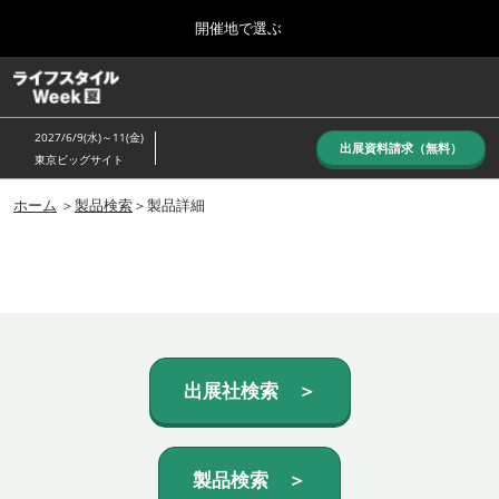
Press
ス
開催地で選ぶ
Escape
キ
to
ッ
close
ホーム
グ
プ
the
ロ
し
ー
menu.
2027/6/9(水)～11(金)
バ
出展資料請求（無料）
て
東京ビッグサイト
ル
進
ナ
10月_秋展
ビ
ホーム
＞
製品検索
＞製品詳細
む
2026年10月07日
ゲ
東京ビッグサイト/Tokyo Big Sight, Japan
ー
シ
ョ
6月_夏展
ン
2027年06月09日
を
東京ビッグサイト/Tokyo Big Sight, Japan
折
り
た
出展社検索 ＞
た
む
製品検索 ＞