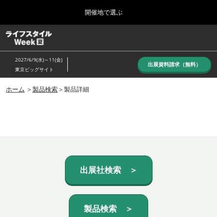
Press
ス
開催地で選ぶ
Escape
キ
to
ッ
close
ホーム
グ
プ
the
ロ
し
ー
menu.
2027/6/9(水)～11(金)
バ
出展資料請求（無料）
て
東京ビッグサイト
ル
進
ナ
10月_秋展
ビ
ホーム
＞
製品検索
＞製品詳細
む
2026年10月07日
ゲ
東京ビッグサイト/Tokyo Big Sight, Japan
ー
シ
ョ
6月_夏展
ン
2027年06月09日
を
東京ビッグサイト/Tokyo Big Sight, Japan
折
り
た
出展社検索 ＞
た
む
製品検索 ＞