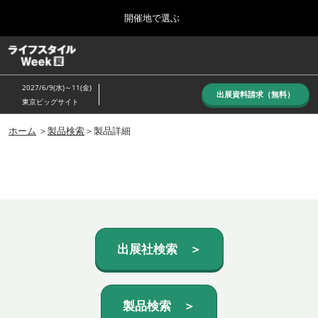
Press
ス
開催地で選ぶ
Escape
キ
to
ッ
close
ホーム
グ
プ
the
ロ
し
ー
menu.
2027/6/9(水)～11(金)
バ
出展資料請求（無料）
て
東京ビッグサイト
ル
進
ナ
10月_秋展
ビ
ホーム
＞
製品検索
＞製品詳細
む
2026年10月07日
ゲ
東京ビッグサイト/Tokyo Big Sight, Japan
ー
シ
ョ
6月_夏展
ン
2027年06月09日
を
東京ビッグサイト/Tokyo Big Sight, Japan
折
り
た
出展社検索 ＞
た
む
製品検索 ＞