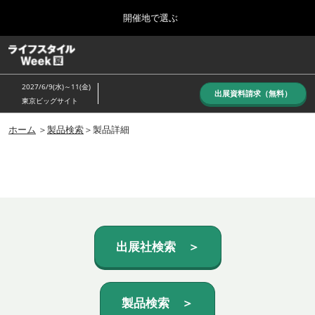
Press
ス
開催地で選ぶ
Escape
キ
to
ッ
close
ホーム
グ
プ
the
ロ
し
ー
menu.
2027/6/9(水)～11(金)
バ
出展資料請求（無料）
て
東京ビッグサイト
ル
進
ナ
10月_秋展
ビ
ホーム
＞
製品検索
＞製品詳細
む
2026年10月07日
ゲ
東京ビッグサイト/Tokyo Big Sight, Japan
ー
シ
ョ
6月_夏展
ン
2027年06月09日
を
東京ビッグサイト/Tokyo Big Sight, Japan
折
り
た
出展社検索 ＞
た
む
製品検索 ＞