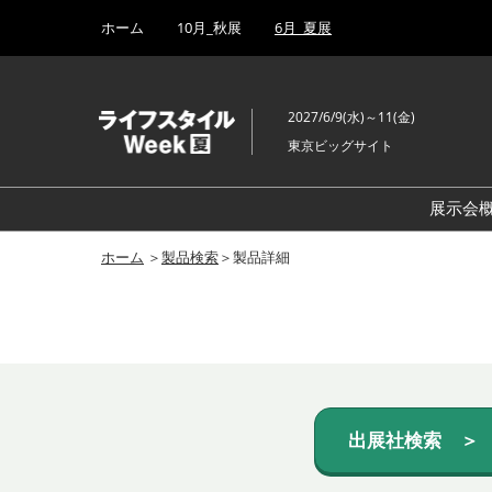
Press
ス
ホーム
10月_秋展
6月_夏展
Escape
キ
to
ッ
close
プ
the
2027/6/9(水)～11(金)
し
menu.
東京ビッグサイト
て
進
む
展示会
ホーム
＞
製品検索
＞製品詳細
出展社検索 ＞