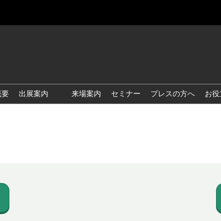
概要
出展案内
来場案内
セミナー
プレスの方へ
お役
国際 雑貨 EXPO
国際 ベビー＆キッズ EXPO
国際 ファッション雑貨
EXPO
国際 ヘルス＆ビューティグ
ッズ EXPO
国際 テーブル＆キッチンウ
ェア EXPO