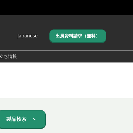
Japanese
出展資料請求（無料）
Japanese
English
立ち情報
简体中文
繁体中文
한국어 (네이버 블
로그)
製品検索 ＞