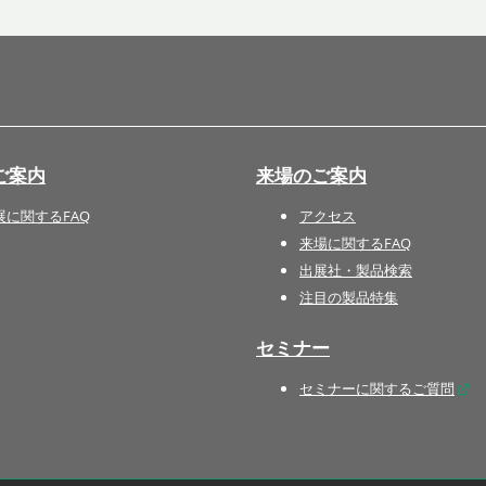
国際 文具・紙製品展 - ISOT
DESIGN TOKYO - 国際 デザ
イン製品展 -
推し活 EXPO
インバウンド向けグッズ
ご案内
来場のご案内
EXPO
“ときめく“デザインパッケー
展に関するFAQ
アクセス
ジEXPO
来場に関するFAQ
出展社・製品検索
注目の製品特集
セミナー
セミナーに関するご質問