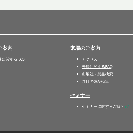
国際 文具・紙製品展 - ISOT
DESIGN TOKYO - 国際 デザ
イン製品展 -
推し活 EXPO
インバウンド向けグッズ
ご案内
来場のご案内
EXPO
“ときめく“デザインパッケー
展に関するFAQ
アクセス
ジEXPO
来場に関するFAQ
出展社・製品検索
注目の製品特集
セミナー
セミナーに関するご質問