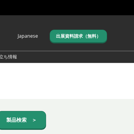
Japanese
出展資料請求（無料）
Japanese
English
立ち情報
简体中文
繁体中文
한국어 (네이버 블
로그)
製品検索 ＞