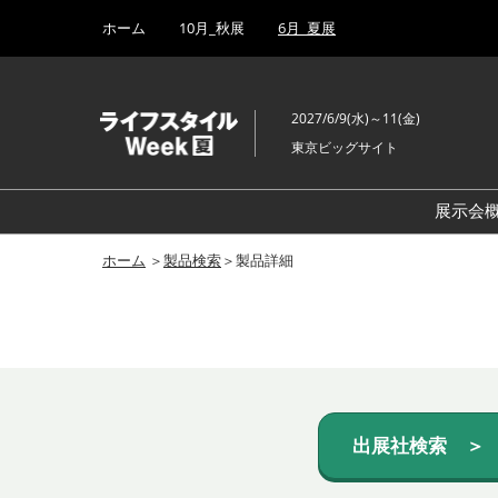
Press
ス
ホーム
10月_秋展
6月_夏展
Escape
キ
to
ッ
close
プ
the
2027/6/9(水)～11(金)
し
menu.
東京ビッグサイト
て
進
む
展示会
ホーム
＞
製品検索
＞製品詳細
出展社検索 ＞