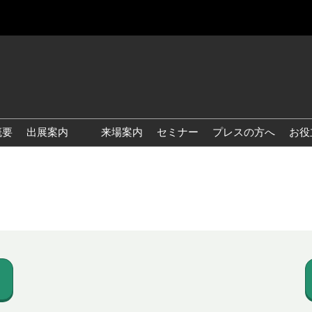
概要
出展案内
来場案内
セミナー
プレスの方へ
お役
国際 雑貨 EXPO
国際 ベビー＆キッズ EXPO
国際 ファッション雑貨
EXPO
国際 ヘルス＆ビューティグ
ッズ EXPO
国際 テーブル＆キッチンウ
ェア EXPO