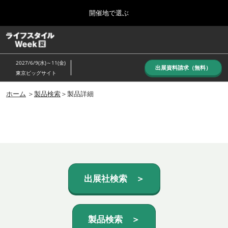
Press
ス
開催地で選ぶ
Escape
キ
to
ッ
close
ホーム
グ
プ
the
ロ
し
ー
menu.
2027/6/9(水)～11(金)
バ
出展資料請求（無料）
て
東京ビッグサイト
ル
進
ナ
10月_秋展
ビ
ホーム
＞
製品検索
＞製品詳細
む
2026年10月07日
ゲ
東京ビッグサイト/Tokyo Big Sight, Japan
ー
シ
ョ
6月_夏展
ン
2027年06月09日
を
東京ビッグサイト/Tokyo Big Sight, Japan
折
り
た
出展社検索 ＞
た
む
製品検索 ＞