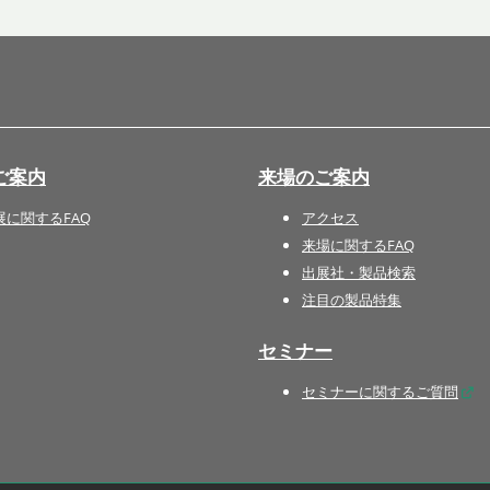
国際 文具・紙製品展 - ISOT
DESIGN TOKYO - 国際 デザ
イン製品展 -
推し活 EXPO
インバウンド向けグッズ
ご案内
来場のご案内
EXPO
“ときめく“デザインパッケー
展に関するFAQ
アクセス
ジEXPO
来場に関するFAQ
出展社・製品検索
注目の製品特集
セミナー
セミナーに関するご質問