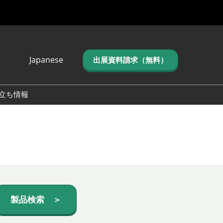
Japanese
出展資料請求（無料）
Japanese
English
立ち情報
简体中文
繁体中文
한국어 (네이버 블
로그)
製品検索 ＞