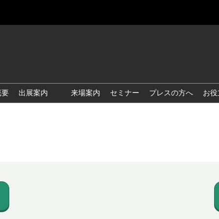
概要
出展案内
来場案内
セミナー
プレスの方へ
お役
国際 雑貨 EXPO
国際 ベビー＆キッズ EXPO
国際 ファッション雑貨
EXPO
国際 ヘルス＆ビューティグ
ッズ EXPO
国際 テーブル＆キッチンウ
ェア EXPO