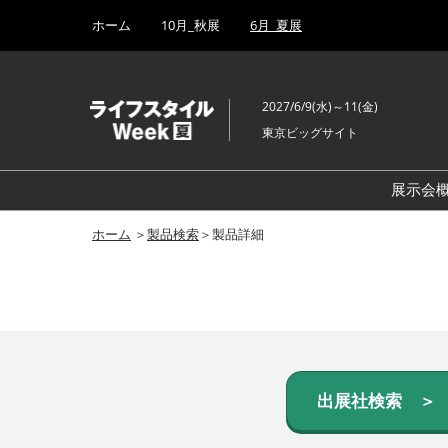
Press
ス
ホーム
10月_秋展
6月_夏展
Escape
キ
to
ッ
close
プ
the
2027/6/9(水)～11(金)
し
menu.
東京ビッグサイト
て
進
む
展示会
ホーム
＞
製品検索
＞製品詳細
出展社検索 ＞