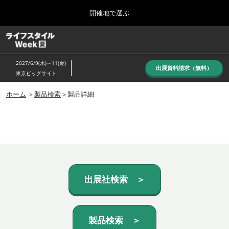
Press
ス
開催地で選ぶ
Escape
キ
to
ッ
close
ホーム
グ
プ
the
ロ
し
ー
menu.
2027/6/9(水)～11(金)
バ
出展資料請求（無料）
て
東京ビッグサイト
ル
進
ナ
10月_秋展
ビ
ホーム
＞
製品検索
＞製品詳細
む
2026年10月07日
ゲ
東京ビッグサイト/Tokyo Big Sight, Japan
ー
シ
ョ
6月_夏展
ン
2027年06月09日
を
東京ビッグサイト/Tokyo Big Sight, Japan
折
り
た
出展社検索 ＞
た
む
製品検索 ＞