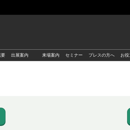
概要
出展案内
来場案内
セミナー
プレスの方へ
お役
国際 雑貨 EXPO
国際 ベビー＆キッズ EXPO
国際 ファッション雑貨
EXPO
国際 ヘルス＆ビューティグ
ッズ EXPO
国際 テーブル＆キッチンウ
ェア EXPO