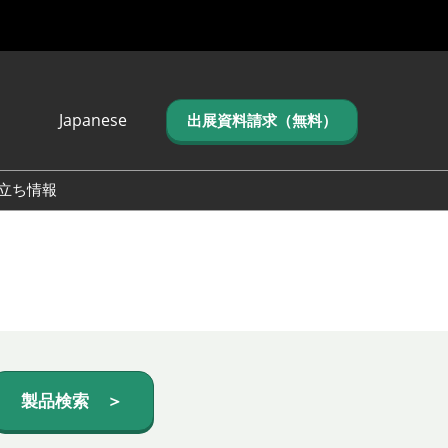
Japanese
出展資料請求（無料）
Japanese
English
立ち情報
简体中文
繁体中文
한국어 (네이버 블
로그)
製品検索 ＞