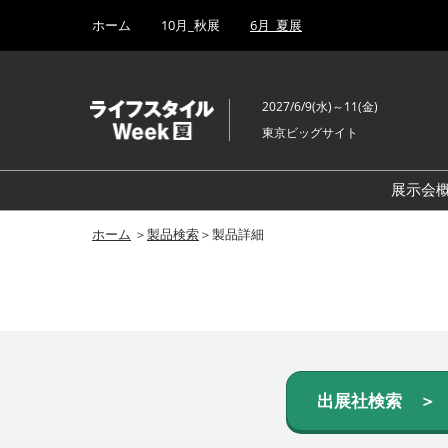
Press
ス
ホーム
10月_秋展
6月_夏展
Escape
キ
to
ッ
close
プ
the
2027/6/9(水)～11(金)
し
menu.
東京ビッグサイト
て
進
む
展示会
ホーム
＞
製品検索
＞製品詳細
出展社検索 ＞