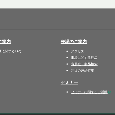
国際 文具・紙製品展 - ISOT
DESIGN TOKYO - 国際 デザ
イン製品展 -
推し活 EXPO
インバウンド向けグッズ
ご案内
来場のご案内
EXPO
“ときめく“デザインパッケー
展に関するFAQ
アクセス
ジEXPO
来場に関するFAQ
出展社・製品検索
注目の製品特集
セミナー
セミナーに関するご質問