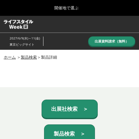
Press
ス
開催地で選ぶ
Escape
キ
to
ッ
close
ホーム
グ
プ
the
ロ
し
ー
menu.
2027/6/9(水)～11(金)
バ
出展資料請求（無料）
て
東京ビッグサイト
ル
進
ナ
10月_秋展
ビ
ホーム
＞
製品検索
＞製品詳細
む
2026年10月07日
ゲ
東京ビッグサイト/Tokyo Big Sight, Japan
ー
シ
ョ
6月_夏展
ン
2027年06月09日
を
東京ビッグサイト/Tokyo Big Sight, Japan
折
り
た
出展社検索 ＞
た
む
製品検索 ＞