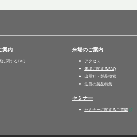
国際 文具・紙製品展 - ISOT
DESIGN TOKYO - 国際 デザ
イン製品展 -
推し活 EXPO
インバウンド向けグッズ
ご案内
来場のご案内
EXPO
“ときめく“デザインパッケー
展に関するFAQ
アクセス
ジEXPO
来場に関するFAQ
出展社・製品検索
注目の製品特集
セミナー
セミナーに関するご質問