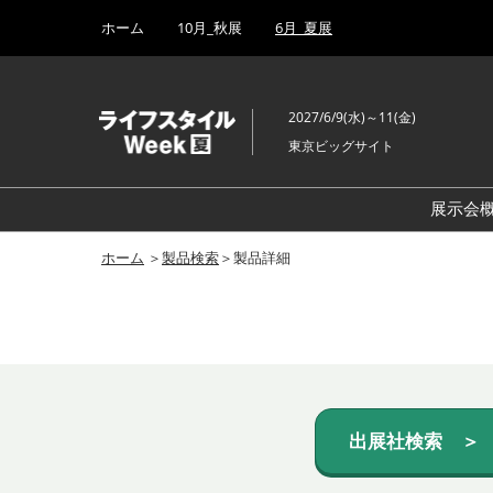
Press
ス
ホーム
10月_秋展
6月_夏展
Escape
キ
to
ッ
close
プ
the
2027/6/9(水)～11(金)
し
menu.
東京ビッグサイト
て
進
む
展示会
ホーム
＞
製品検索
＞製品詳細
出展社検索 ＞