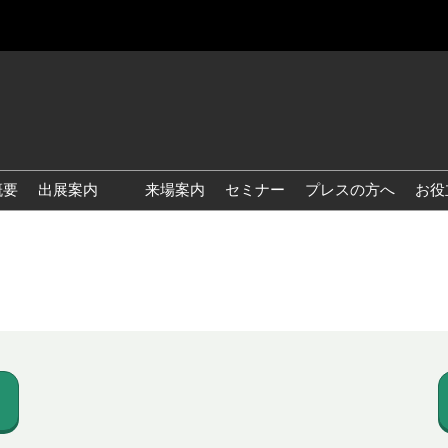
概要
出展案内
来場案内
セミナー
プレスの方へ
お役
国際 雑貨 EXPO
国際 ベビー＆キッズ EXPO
国際 ファッション雑貨
EXPO
国際 ヘルス＆ビューティグ
ッズ EXPO
国際 テーブル＆キッチンウ
ェア EXPO