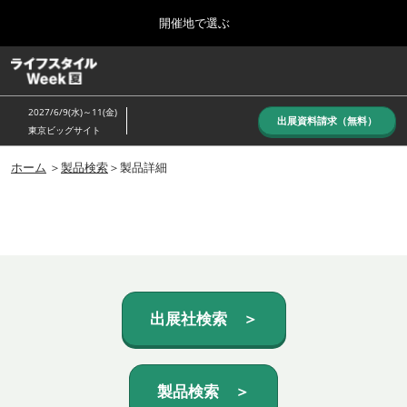
Press
ス
開催地で選ぶ
Escape
キ
to
ッ
close
ホーム
グ
プ
the
ロ
し
ー
menu.
2027/6/9(水)～11(金)
バ
出展資料請求（無料）
て
東京ビッグサイト
ル
進
ナ
10月_秋展
ビ
ホーム
＞
製品検索
＞製品詳細
む
2026年10月07日
ゲ
東京ビッグサイト/Tokyo Big Sight, Japan
ー
シ
ョ
6月_夏展
ン
2027年06月09日
を
東京ビッグサイト/Tokyo Big Sight, Japan
折
り
た
出展社検索 ＞
た
む
製品検索 ＞