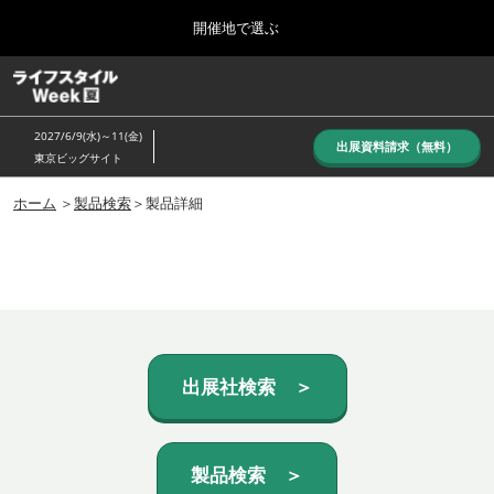
Press
ス
開催地で選ぶ
Escape
キ
to
ッ
close
ホーム
グ
プ
the
ロ
し
ー
menu.
2027/6/9(水)～11(金)
バ
出展資料請求（無料）
て
東京ビッグサイト
ル
進
ナ
10月_秋展
ビ
ホーム
＞
製品検索
＞製品詳細
む
2026年10月07日
ゲ
東京ビッグサイト/Tokyo Big Sight, Japan
ー
シ
ョ
6月_夏展
ン
2027年06月09日
を
東京ビッグサイト/Tokyo Big Sight, Japan
折
り
た
出展社検索 ＞
た
む
製品検索 ＞