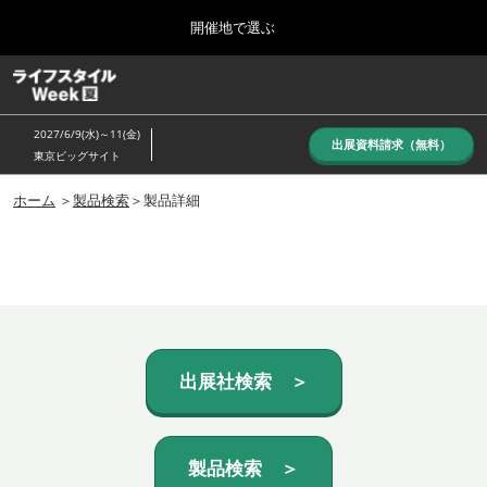
Press
ス
開催地で選ぶ
Escape
キ
to
ッ
close
ホーム
グ
プ
the
ロ
し
ー
menu.
2027/6/9(水)～11(金)
バ
出展資料請求（無料）
て
東京ビッグサイト
ル
進
ナ
10月_秋展
ビ
ホーム
＞
製品検索
＞製品詳細
む
2026年10月07日
ゲ
東京ビッグサイト/Tokyo Big Sight, Japan
ー
シ
ョ
6月_夏展
ン
2027年06月09日
を
東京ビッグサイト/Tokyo Big Sight, Japan
折
り
た
出展社検索 ＞
た
む
製品検索 ＞