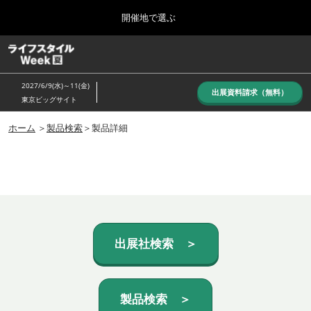
Press
ス
開催地で選ぶ
Escape
キ
to
ッ
close
ホーム
グ
プ
the
ロ
し
ー
menu.
2027/6/9(水)～11(金)
バ
出展資料請求（無料）
て
東京ビッグサイト
ル
進
ナ
10月_秋展
ビ
ホーム
＞
製品検索
＞製品詳細
む
2026年10月07日
ゲ
東京ビッグサイト/Tokyo Big Sight, Japan
ー
シ
ョ
6月_夏展
ン
2027年06月09日
を
東京ビッグサイト/Tokyo Big Sight, Japan
折
り
た
出展社検索 ＞
た
む
製品検索 ＞