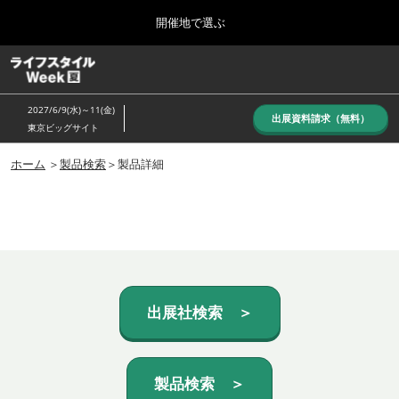
Press
ス
開催地で選ぶ
Escape
キ
to
ッ
close
ホーム
グ
プ
the
ロ
し
ー
menu.
2027/6/9(水)～11(金)
バ
出展資料請求（無料）
て
東京ビッグサイト
ル
進
ナ
10月_秋展
ビ
ホーム
＞
製品検索
＞製品詳細
む
2026年10月07日
ゲ
東京ビッグサイト/Tokyo Big Sight, Japan
ー
シ
ョ
6月_夏展
ン
2027年06月09日
を
東京ビッグサイト/Tokyo Big Sight, Japan
折
り
た
出展社検索 ＞
た
む
製品検索 ＞