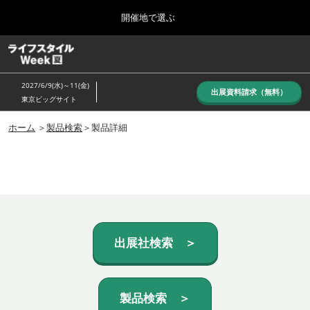
Press
ス
開催地で選ぶ
Escape
キ
to
ッ
close
ホーム
グ
プ
the
ロ
し
ー
menu.
2027/6/9(水)～11(金)
バ
出展資料請求（無料）
て
東京ビッグサイト
ル
進
ナ
10月_秋展
ビ
ホーム
＞
製品検索
＞製品詳細
む
2026年10月07日
ゲ
東京ビッグサイト/Tokyo Big Sight, Japan
ー
シ
ョ
6月_夏展
ン
2027年06月09日
を
東京ビッグサイト/Tokyo Big Sight, Japan
折
り
た
出展社検索 ＞
た
む
製品検索 ＞