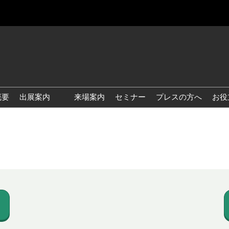
概要
出展案内
来場案内
セミナー
プレスの方へ
お役
国際 雑貨 EXPO
国際 ベビー＆キッズ EXPO
国際 ファッション雑貨
EXPO
国際 ヘルス＆ビューティグ
ッズ EXPO
国際 テーブル＆キッチンウ
ェア EXPO