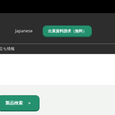
Japanese
出展資料請求（無料）
Japanese
English
立ち情報
简体中文
繁体中文
한국어 (네이버 블
로그)
製品検索 ＞