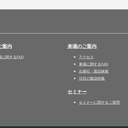
国際 文具・紙製品展 - ISOT
DESIGN TOKYO - 国際 デザ
イン製品展 -
推し活 EXPO
インバウンド向けグッズ
ご案内
来場のご案内
EXPO
“ときめく“デザインパッケー
展に関するFAQ
アクセス
ジEXPO
来場に関するFAQ
出展社・製品検索
注目の製品特集
セミナー
セミナーに関するご質問