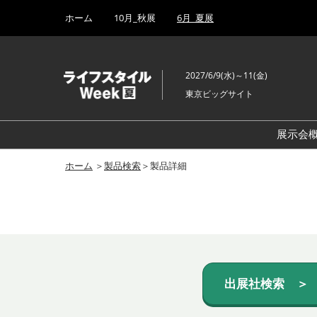
Press
ス
ホーム
10月_秋展
6月_夏展
Escape
キ
to
ッ
close
プ
the
2027/6/9(水)～11(金)
し
menu.
東京ビッグサイト
て
進
む
展示会
ホーム
＞
製品検索
＞製品詳細
出展社検索 ＞