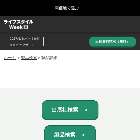
Press
ス
開催地で選ぶ
Escape
キ
to
ッ
close
ホーム
グ
プ
the
ロ
し
ー
menu.
2027/6/9(水)～11(金)
バ
出展資料請求（無料）
て
東京ビッグサイト
ル
進
ナ
10月_秋展
ビ
ホーム
＞
製品検索
＞製品詳細
む
2026年10月07日
ゲ
東京ビッグサイト/Tokyo Big Sight, Japan
ー
シ
ョ
6月_夏展
ン
2027年06月09日
を
東京ビッグサイト/Tokyo Big Sight, Japan
折
り
た
出展社検索 ＞
た
む
製品検索 ＞