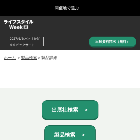
Press
ス
開催地で選ぶ
Escape
キ
to
ッ
close
ホーム
グ
プ
the
ロ
し
ー
menu.
2027/6/9(水)～11(金)
バ
出展資料請求（無料）
て
東京ビッグサイト
ル
進
ナ
10月_秋展
ビ
ホーム
＞
製品検索
＞製品詳細
む
2026年10月07日
ゲ
東京ビッグサイト/Tokyo Big Sight, Japan
ー
シ
ョ
6月_夏展
ン
2027年06月09日
を
東京ビッグサイト/Tokyo Big Sight, Japan
折
り
た
出展社検索 ＞
た
む
製品検索 ＞