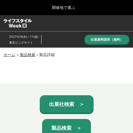
Press
ス
開催地で選ぶ
Escape
キ
to
ッ
close
ホーム
グ
プ
the
ロ
し
ー
menu.
2027/6/9(水)～11(金)
バ
出展資料請求（無料）
て
東京ビッグサイト
ル
進
ナ
10月_秋展
ビ
ホーム
＞
製品検索
＞製品詳細
む
2026年10月07日
ゲ
東京ビッグサイト/Tokyo Big Sight, Japan
ー
シ
ョ
6月_夏展
ン
2027年06月09日
を
東京ビッグサイト/Tokyo Big Sight, Japan
折
り
た
出展社検索 ＞
た
む
製品検索 ＞