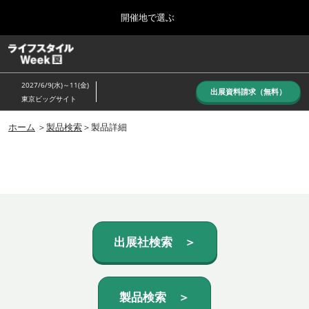
Press
ス
開催地で選ぶ
Escape
キ
to
ッ
close
ホーム
グ
プ
the
ロ
し
ー
menu.
2027/6/9(水)～11(金)
バ
出展資料請求（無料）
て
東京ビッグサイト
ル
進
ナ
10月_秋展
ビ
ホーム
＞
製品検索
＞製品詳細
む
2026年10月07日
ゲ
東京ビッグサイト/Tokyo Big Sight, Japan
ー
シ
ョ
6月_夏展
ン
2027年06月09日
を
東京ビッグサイト/Tokyo Big Sight, Japan
折
り
た
出展社検索 ＞
た
む
製品検索 ＞