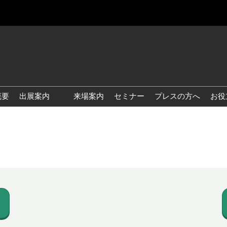
概要
出展案内
来場案内
セミナー
プレスの方へ
お役
国際 雑貨 EXPO
国際 ベビー＆キッズ EXPO
国際 ファッション雑貨
EXPO
国際 ヘルス＆ビューティグ
ッズ EXPO
国際 テーブル＆キッチンウ
ェア EXPO