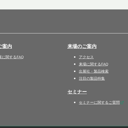
国際 文具・紙製品展 - ISOT
DESIGN TOKYO - 国際 デザ
イン製品展 -
推し活 EXPO
インバウンド向けグッズ
ご案内
来場のご案内
EXPO
“ときめく“デザインパッケー
展に関するFAQ
アクセス
ジEXPO
来場に関するFAQ
出展社・製品検索
注目の製品特集
セミナー
セミナーに関するご質問