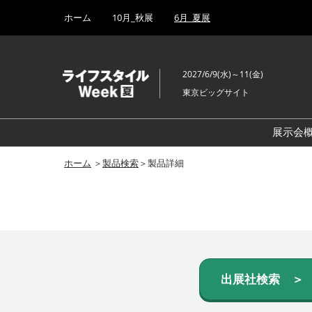
Press
ス
ホーム
10月_秋展
6月_夏展
Escape
キ
to
ッ
close
プ
the
2027/6/9(水)～11(金)
し
menu.
東京ビッグサイト
て
進
む
展示会
ホーム
＞
製品検索
＞製品詳細
出展社検索 ＞