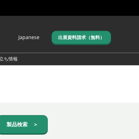
Japanese
出展資料請求（無料）
Japanese
English
立ち情報
简体中文
繁体中文
한국어 (네이버 블
로그)
製品検索 ＞