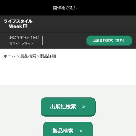
Press
ス
開催地で選ぶ
Escape
キ
to
ッ
close
ホーム
グ
プ
the
ロ
し
ー
menu.
2027/6/9(水)～11(金)
バ
出展資料請求（無料）
て
東京ビッグサイト
ル
進
ナ
10月_秋展
ビ
ホーム
＞
製品検索
＞製品詳細
む
2026年10月07日
ゲ
東京ビッグサイト/Tokyo Big Sight, Japan
ー
シ
ョ
6月_夏展
ン
2027年06月09日
を
東京ビッグサイト/Tokyo Big Sight, Japan
折
り
た
出展社検索 ＞
た
む
製品検索 ＞