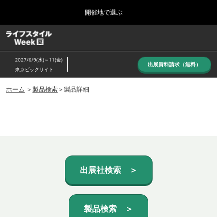
Press
ス
開催地で選ぶ
Escape
キ
to
ッ
close
ホーム
グ
プ
the
ロ
し
ー
menu.
2027/6/9(水)～11(金)
バ
出展資料請求（無料）
て
東京ビッグサイト
ル
進
ナ
10月_秋展
ビ
ホーム
＞
製品検索
＞製品詳細
む
2026年10月07日
ゲ
東京ビッグサイト/Tokyo Big Sight, Japan
ー
シ
ョ
6月_夏展
ン
2027年06月09日
を
東京ビッグサイト/Tokyo Big Sight, Japan
折
り
た
出展社検索 ＞
た
む
製品検索 ＞