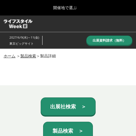
Press
ス
開催地で選ぶ
Escape
キ
to
ッ
close
ホーム
グ
プ
the
ロ
し
ー
menu.
2027/6/9(水)～11(金)
バ
出展資料請求（無料）
て
東京ビッグサイト
ル
進
ナ
10月_秋展
ビ
ホーム
＞
製品検索
＞製品詳細
む
2026年10月07日
ゲ
東京ビッグサイト/Tokyo Big Sight, Japan
ー
シ
ョ
6月_夏展
ン
2027年06月09日
を
東京ビッグサイト/Tokyo Big Sight, Japan
折
り
た
出展社検索 ＞
た
む
製品検索 ＞