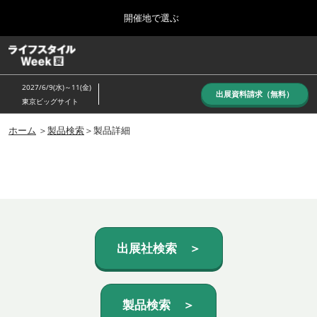
Press
ス
開催地で選ぶ
Escape
キ
to
ッ
close
ホーム
グ
プ
the
ロ
し
ー
menu.
2027/6/9(水)～11(金)
バ
出展資料請求（無料）
て
東京ビッグサイト
ル
進
ナ
10月_秋展
ビ
ホーム
＞
製品検索
＞製品詳細
む
2026年10月07日
ゲ
東京ビッグサイト/Tokyo Big Sight, Japan
ー
シ
ョ
6月_夏展
ン
2027年06月09日
を
東京ビッグサイト/Tokyo Big Sight, Japan
折
り
た
出展社検索 ＞
た
む
製品検索 ＞