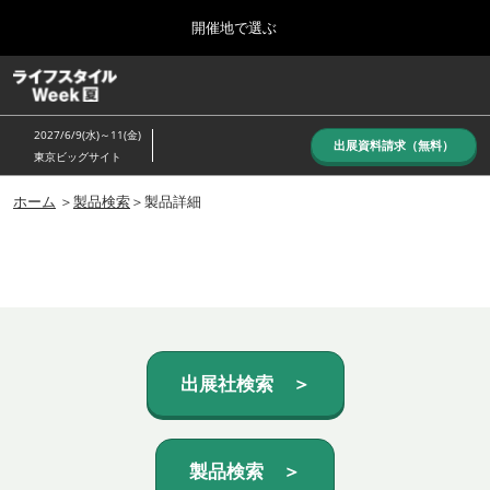
Press
ス
開催地で選ぶ
Escape
キ
to
ッ
close
ホーム
グ
プ
the
ロ
し
ー
menu.
2027/6/9(水)～11(金)
バ
出展資料請求（無料）
て
東京ビッグサイト
ル
進
ナ
10月_秋展
ビ
ホーム
＞
製品検索
＞製品詳細
む
2026年10月07日
ゲ
東京ビッグサイト/Tokyo Big Sight, Japan
ー
シ
ョ
6月_夏展
ン
2027年06月09日
を
東京ビッグサイト/Tokyo Big Sight, Japan
折
り
た
出展社検索 ＞
た
む
製品検索 ＞