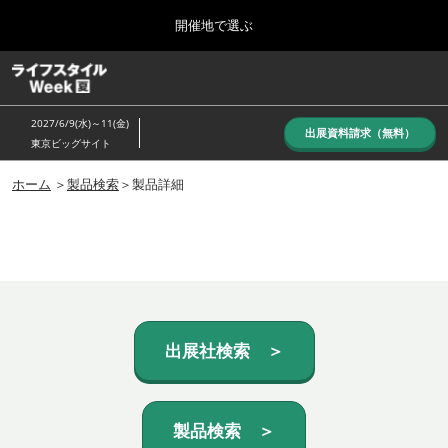
Press
ス
開催地で選ぶ
Escape
キ
to
ッ
close
ホーム
グ
プ
the
ロ
し
ー
menu.
2027/6/9(水)～11(金)
バ
出展資料請求（無料）
て
東京ビッグサイト
ル
進
ナ
10月_秋展
ビ
ホーム
＞
製品検索
＞製品詳細
む
2026年10月07日
ゲ
東京ビッグサイト/Tokyo Big Sight, Japan
ー
シ
ョ
6月_夏展
ン
2027年06月09日
を
東京ビッグサイト/Tokyo Big Sight, Japan
折
り
た
出展社検索 ＞
た
む
製品検索 ＞