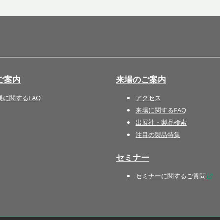
国際 文具・紙製品展 - ISOT
DESIGN TOKYO - 国際 デザ
イン製品展 -
推し活 EXPO
インバウンド向けグッズ
ご案内
来場のご案内
EXPO
“ときめく“デザインパッケー
展に関するFAQ
アクセス
ジEXPO
来場に関するFAQ
出展社・製品検索
注目の製品特集
セミナー
セミナーに関するご質問