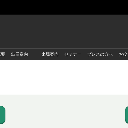
概要
出展案内
来場案内
セミナー
プレスの方へ
お役
国際 雑貨 EXPO
国際 ベビー＆キッズ EXPO
国際 ファッション雑貨
EXPO
国際 ヘルス＆ビューティグ
ッズ EXPO
国際 テーブル＆キッチンウ
ェア EXPO