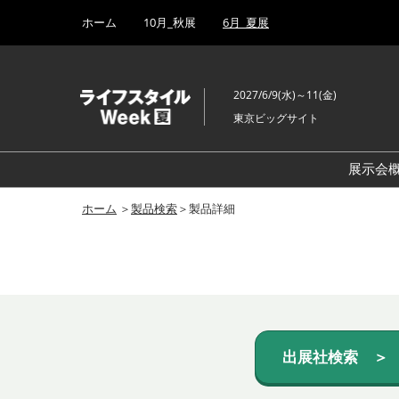
Press
ス
ホーム
10月_秋展
6月_夏展
Escape
キ
to
ッ
close
プ
the
2027/6/9(水)～11(金)
し
menu.
東京ビッグサイト
て
進
む
展示会
ホーム
＞
製品検索
＞製品詳細
出展社検索 ＞