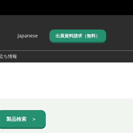
Japanese
出展資料請求（無料）
Japanese
English
立ち情報
简体中文
繁体中文
한국어 (네이버 블
로그)
製品検索 ＞