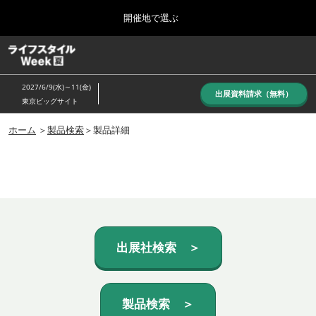
Press
ス
開催地で選ぶ
Escape
キ
to
ッ
close
ホーム
グ
プ
the
ロ
し
ー
menu.
2027/6/9(水)～11(金)
バ
出展資料請求（無料）
て
東京ビッグサイト
ル
進
ナ
10月_秋展
ビ
ホーム
＞
製品検索
＞製品詳細
む
2026年10月07日
ゲ
東京ビッグサイト/Tokyo Big Sight, Japan
ー
シ
ョ
6月_夏展
ン
2027年06月09日
を
東京ビッグサイト/Tokyo Big Sight, Japan
折
り
た
出展社検索 ＞
た
む
製品検索 ＞