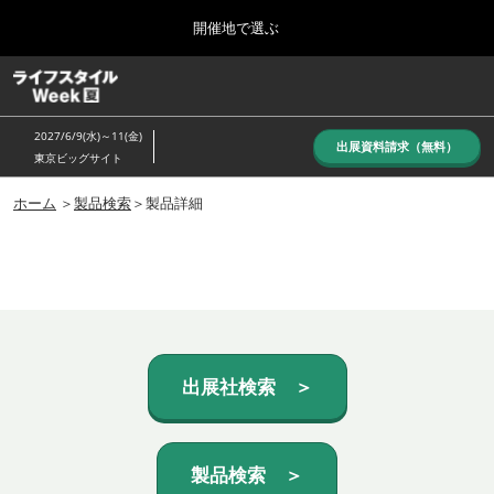
Press
ス
開催地で選ぶ
Escape
キ
to
ッ
close
ホーム
グ
プ
the
ロ
し
ー
menu.
2027/6/9(水)～11(金)
バ
出展資料請求（無料）
て
東京ビッグサイト
ル
進
ナ
10月_秋展
ビ
ホーム
＞
製品検索
＞製品詳細
む
2026年10月07日
ゲ
東京ビッグサイト/Tokyo Big Sight, Japan
ー
シ
ョ
6月_夏展
ン
2027年06月09日
を
東京ビッグサイト/Tokyo Big Sight, Japan
折
り
た
出展社検索 ＞
た
む
製品検索 ＞