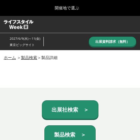
Press
ス
開催地で選ぶ
Escape
キ
to
ッ
close
ホーム
グ
プ
the
ロ
し
ー
menu.
2027/6/9(水)～11(金)
バ
出展資料請求（無料）
て
東京ビッグサイト
ル
進
ナ
10月_秋展
ビ
ホーム
＞
製品検索
＞製品詳細
む
2026年10月07日
ゲ
東京ビッグサイト/Tokyo Big Sight, Japan
ー
シ
ョ
6月_夏展
ン
2027年06月09日
を
東京ビッグサイト/Tokyo Big Sight, Japan
折
り
た
出展社検索 ＞
た
む
製品検索 ＞