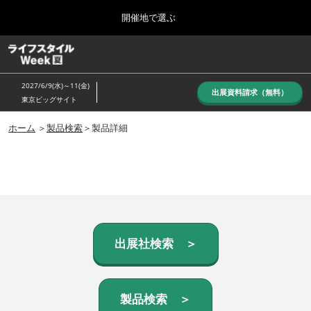
Press
ス
開催地で選ぶ
Escape
キ
to
ッ
close
ホーム
グ
プ
the
ロ
し
ー
menu.
2027/6/9(水)～11(金)
バ
出展資料請求（無料）
て
東京ビッグサイト
ル
進
ナ
10月_秋展
ビ
ホーム
＞
製品検索
＞製品詳細
む
2026年10月07日
ゲ
東京ビッグサイト/Tokyo Big Sight, Japan
ー
シ
ョ
6月_夏展
ン
2027年06月09日
を
東京ビッグサイト/Tokyo Big Sight, Japan
折
り
た
出展社検索 ＞
た
む
製品検索 ＞