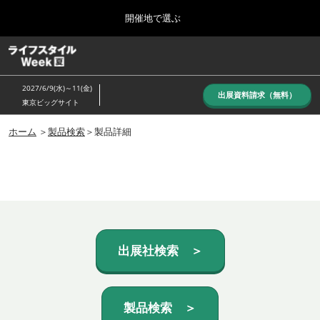
Press
ス
開催地で選ぶ
Escape
キ
to
ッ
close
ホーム
グ
プ
the
ロ
し
ー
menu.
2027/6/9(水)～11(金)
バ
出展資料請求（無料）
て
東京ビッグサイト
ル
進
ナ
10月_秋展
ビ
ホーム
＞
製品検索
＞製品詳細
む
2026年10月07日
ゲ
東京ビッグサイト/Tokyo Big Sight, Japan
ー
シ
ョ
6月_夏展
ン
2027年06月09日
を
東京ビッグサイト/Tokyo Big Sight, Japan
折
り
た
出展社検索 ＞
た
む
製品検索 ＞