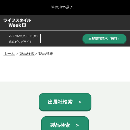
Press
ス
開催地で選ぶ
Escape
キ
to
ッ
close
ホーム
グ
プ
the
ロ
し
ー
menu.
2027/6/9(水)～11(金)
バ
出展資料請求（無料）
て
東京ビッグサイト
ル
進
ナ
10月_秋展
ビ
ホーム
＞
製品検索
＞製品詳細
む
2026年10月07日
ゲ
東京ビッグサイト/Tokyo Big Sight, Japan
ー
シ
ョ
6月_夏展
ン
2027年06月09日
を
東京ビッグサイト/Tokyo Big Sight, Japan
折
り
た
出展社検索 ＞
た
む
製品検索 ＞