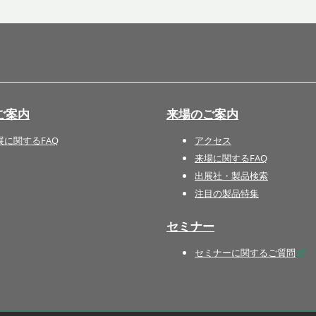
国際 文具・紙製品展 - ISOT
DESIGN TOKYO - 国際 デザ
イン製品展 -
推し活 EXPO
インバウンド向けグッズ
ご案内
来場のご案内
EXPO
“ときめく“デザインパッケー
展に関するFAQ
アクセス
ジEXPO
来場に関するFAQ
出展社・製品検索
注目の製品特集
セミナー
セミナーに関するご質問