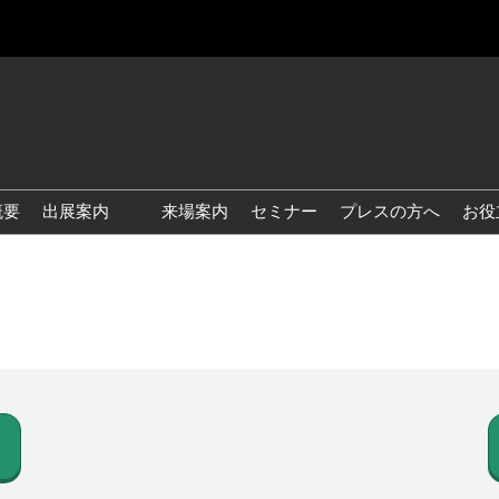
概要
出展案内
来場案内
セミナー
プレスの方へ
お役
国際 雑貨 EXPO
国際 ベビー＆キッズ EXPO
国際 ファッション雑貨
EXPO
国際 ヘルス＆ビューティグ
ッズ EXPO
国際 テーブル＆キッチンウ
ェア EXPO