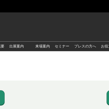
概要
出展案内
来場案内
セミナー
プレスの方へ
お役
国際 雑貨 EXPO
国際 ベビー＆キッズ EXPO
国際 ファッション雑貨
EXPO
国際 ヘルス＆ビューティグ
ッズ EXPO
国際 テーブル＆キッチンウ
ェア EXPO