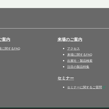
国際 文具・紙製品展 - ISOT
DESIGN TOKYO - 国際 デザ
イン製品展 -
推し活 EXPO
インバウンド向けグッズ
ご案内
来場のご案内
EXPO
“ときめく“デザインパッケー
展に関するFAQ
アクセス
ジEXPO
来場に関するFAQ
出展社・製品検索
注目の製品特集
セミナー
セミナーに関するご質問