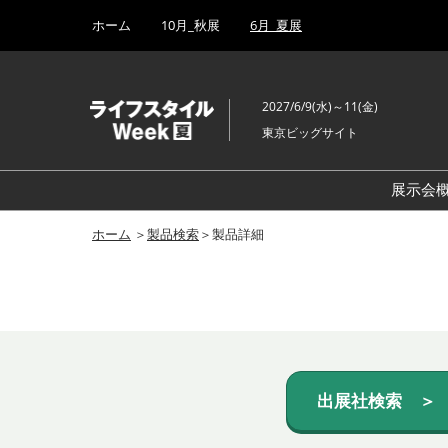
Press
ス
ホーム
10月_秋展
6月_夏展
Escape
キ
to
ッ
close
プ
the
2027/6/9(水)～11(金)
し
menu.
東京ビッグサイト
て
進
む
展示会
ホーム
＞
製品検索
＞製品詳細
出展社検索 ＞