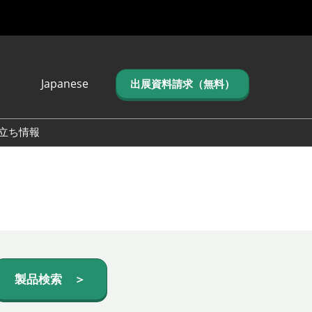
Japanese
出展資料請求（無料）
Japanese
English
立ち情報
简体中文
繁体中文
한국어 (네이버 블
로그)
製品検索 ＞