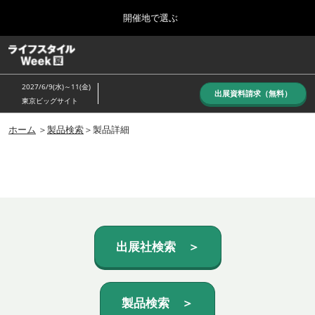
Press
ス
開催地で選ぶ
Escape
キ
to
ッ
close
ホーム
グ
プ
the
ロ
し
ー
menu.
2027/6/9(水)～11(金)
バ
出展資料請求（無料）
て
東京ビッグサイト
ル
進
ナ
10月_秋展
ビ
ホーム
＞
製品検索
＞製品詳細
む
2026年10月07日
ゲ
東京ビッグサイト/Tokyo Big Sight, Japan
ー
シ
ョ
6月_夏展
ン
2027年06月09日
を
東京ビッグサイト/Tokyo Big Sight, Japan
折
り
た
出展社検索 ＞
た
む
製品検索 ＞