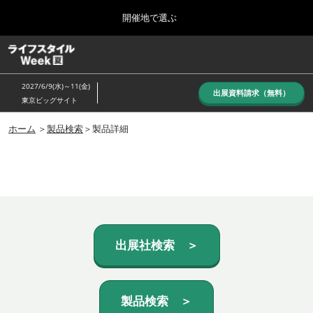
Press
ス
開催地で選ぶ
Escape
キ
to
ッ
close
ホーム
グ
プ
the
ロ
し
ー
menu.
2027/6/9(水)～11(金)
バ
出展資料請求（無料）
て
東京ビッグサイト
ル
進
ナ
10月_秋展
ビ
ホーム
＞
製品検索
＞製品詳細
む
2026年10月07日
ゲ
東京ビッグサイト/Tokyo Big Sight, Japan
ー
シ
ョ
6月_夏展
ン
2027年06月09日
を
東京ビッグサイト/Tokyo Big Sight, Japan
折
り
た
出展社検索 ＞
た
む
製品検索 ＞