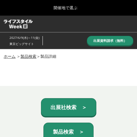
Press
ス
開催地で選ぶ
Escape
キ
to
ッ
close
ホーム
グ
プ
the
ロ
し
ー
menu.
2027/6/9(水)～11(金)
バ
出展資料請求（無料）
て
東京ビッグサイト
ル
進
ナ
10月_秋展
ビ
ホーム
＞
製品検索
＞製品詳細
む
2026年10月07日
ゲ
東京ビッグサイト/Tokyo Big Sight, Japan
ー
シ
ョ
6月_夏展
ン
2027年06月09日
を
東京ビッグサイト/Tokyo Big Sight, Japan
折
り
た
出展社検索 ＞
た
む
製品検索 ＞