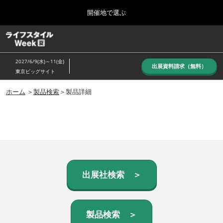
Press
ス
開催地で選ぶ
Escape
キ
to
ッ
close
ホーム
グ
プ
the
ロ
し
ー
menu.
2027/6/9(水)～11(金)
バ
出展資料請求（無料）
て
東京ビッグサイト
ル
進
ナ
10月_秋展
ビ
ホーム
＞
製品検索
＞製品詳細
む
2026年10月07日
ゲ
東京ビッグサイト/Tokyo Big Sight, Japan
ー
シ
ョ
6月_夏展
ン
2027年06月09日
を
東京ビッグサイト/Tokyo Big Sight, Japan
折
り
た
出展社検索 ＞
た
む
製品検索 ＞