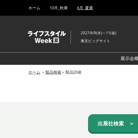
Press
ス
ホーム
10月_秋展
6月_夏展
Escape
キ
to
ッ
close
プ
the
2027/6/9(水)～11(金)
し
menu.
東京ビッグサイト
て
進
む
展示会
ホーム
＞
製品検索
＞製品詳細
出展社検索 ＞