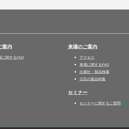
国際 文具・紙製品展 - ISOT
DESIGN TOKYO - 国際 デザ
イン製品展 -
推し活 EXPO
インバウンド向けグッズ
ご案内
来場のご案内
EXPO
“ときめく“デザインパッケー
展に関するFAQ
アクセス
ジEXPO
来場に関するFAQ
出展社・製品検索
注目の製品特集
セミナー
セミナーに関するご質問