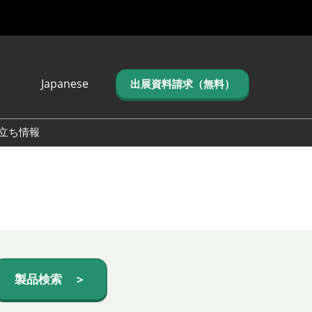
Japanese
出展資料請求（無料）
Japanese
English
立ち情報
简体中文
繁体中文
한국어 (네이버 블
로그)
製品検索 ＞