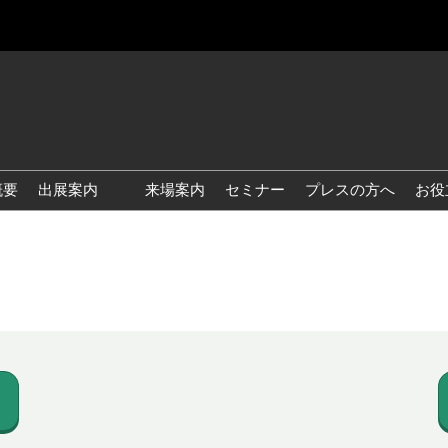
概要
出展案内
来場案内
セミナー
プレスの方へ
お役
国際 雑貨 EXPO
国際 ベビー＆キッズ EXPO
国際 ファッション雑貨
EXPO
国際 ヘルス＆ビューティグ
ッズ EXPO
国際 テーブル＆キッチンウ
ェア EXPO