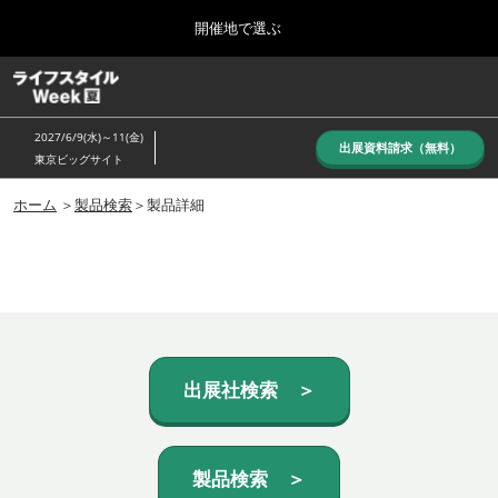
Press
ス
開催地で選ぶ
Escape
キ
to
ッ
close
ホーム
グ
プ
the
ロ
し
ー
menu.
2027/6/9(水)～11(金)
バ
出展資料請求（無料）
て
東京ビッグサイト
ル
進
ナ
10月_秋展
ビ
ホーム
＞
製品検索
＞製品詳細
む
2026年10月07日
ゲ
東京ビッグサイト/Tokyo Big Sight, Japan
ー
シ
ョ
6月_夏展
ン
2027年06月09日
を
東京ビッグサイト/Tokyo Big Sight, Japan
折
り
た
出展社検索 ＞
た
む
製品検索 ＞